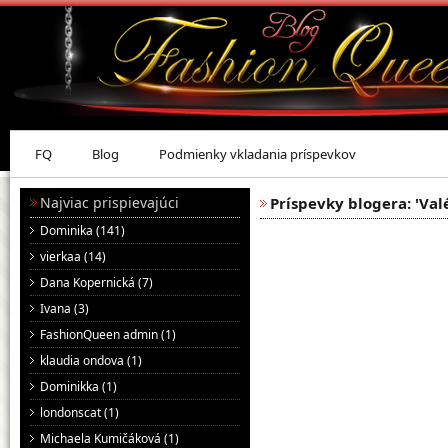
FQ
Blog
Podmienky vkladania príspevkov
Najviac prispievajúci
Príspevky blogera: 'Valé
Dominika (141)
vierkaa (14)
Dana Kopernická (7)
Ivana (3)
FashionQueen admin (1)
klaudia ondova (1)
Dominikka (1)
londonscat (1)
Michaela Kumičáková (1)