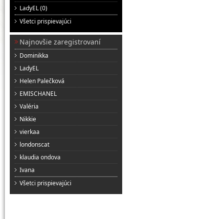
LadyEL (0)
Všetci prispievajúci
Najnovšie zaregistrovaní
Dominikka
LadyEL
Helen Palečková
EMISCHANEL
Valéria
Nikkie
vierkaa
londonscat
klaudia ondova
Ivana
Všetci prispievajúci