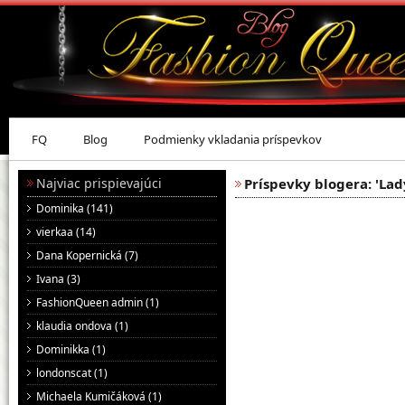
FQ
Blog
Podmienky vkladania príspevkov
Najviac prispievajúci
Príspevky blogera: 'Lad
Dominika (141)
vierkaa (14)
Dana Kopernická (7)
Ivana (3)
FashionQueen admin (1)
klaudia ondova (1)
Dominikka (1)
londonscat (1)
Michaela Kumičáková (1)