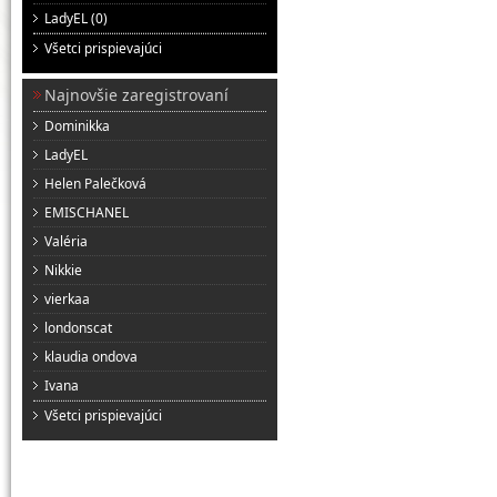
LadyEL (0)
Všetci prispievajúci
Najnovšie zaregistrovaní
Dominikka
LadyEL
Helen Palečková
EMISCHANEL
Valéria
Nikkie
vierkaa
londonscat
klaudia ondova
Ivana
Všetci prispievajúci